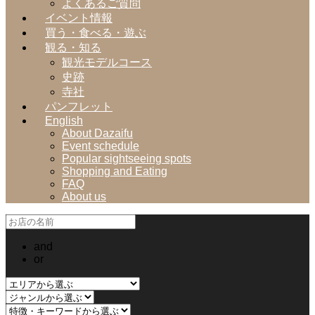
よくあるご質問
イベント情報
買う・食べる・遊ぶ
観る・知る
観光モデルコース
史跡
寺社
パンフレット
English
About Dazaifu
Event schedule
Popular sightseeing spots
Shopping and Eating
FAQ
About us
and
or