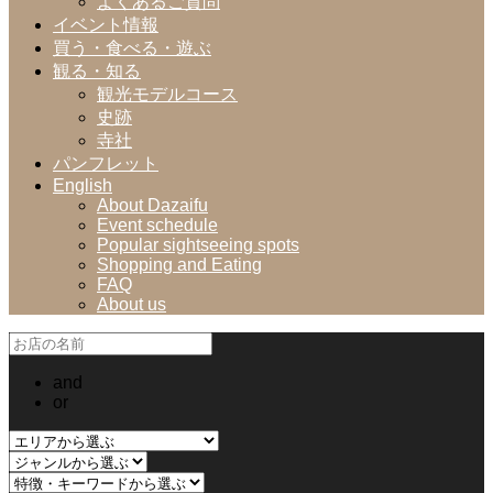
よくあるご質問
イベント情報
買う・食べる・遊ぶ
観る・知る
観光モデルコース
史跡
寺社
パンフレット
English
About Dazaifu
Event schedule
Popular sightseeing spots
Shopping and Eating
FAQ
About us
and
or