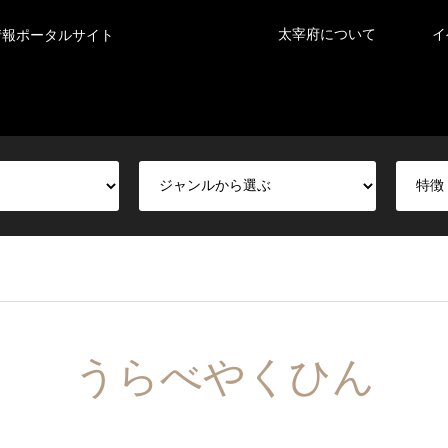
太宰府について
イ
情報ポータルサイト
うらべやくひん