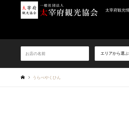
太宰府観光
うらべやくひん