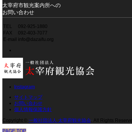
太宰府市観光案内所への
お問い合わせ
TEL
092-925-1880
FAX
092-403-7077
E-mail
info@dazaifu.org
Instagram
サイトマップ
お問い合わせ
個人情報保護方針
Copyright
©
一般社団法人 太宰府観光協会
. All Rights Reserv
PAGE TOP