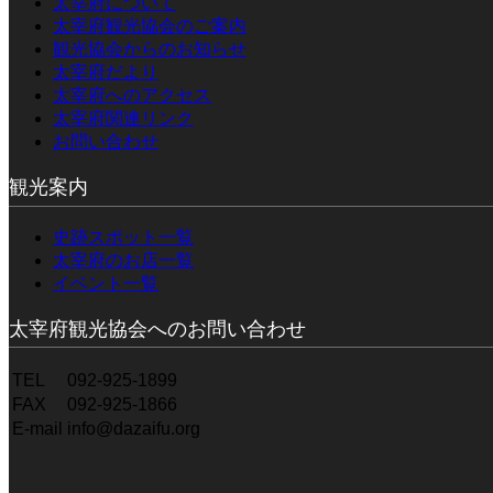
太宰府について
太宰府観光協会のご案内
観光協会からのお知らせ
太宰府だより
太宰府へのアクセス
太宰府関連リンク
お問い合わせ
観光案内
史跡スポット一覧
太宰府のお店一覧
イベント一覧
太宰府観光協会へのお問い合わせ
TEL
092-925-1899
FAX
092-925-1866
E-mail
info@dazaifu.org