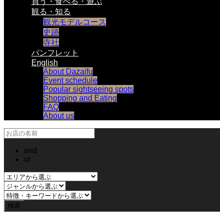
買う・食べる・遊ぶ
観る・知る
観光モデルコース
史跡
寺社
パンフレット
English
About Dazaifu
Event schedule
Popular sightseeing spots
Shopping and Eating
FAQ
About us
and
or