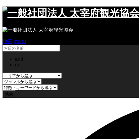
検索
menu
and
or