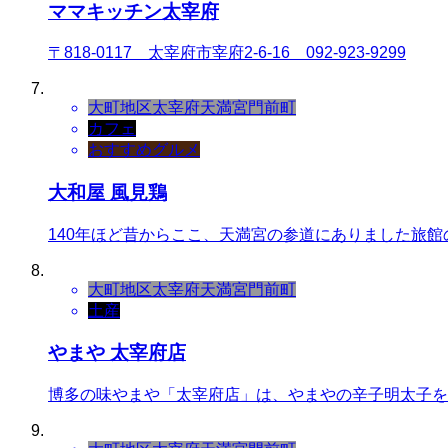
ママキッチン太宰府
〒818-0117 太宰府市宰府2-6-16 092-923-9299
大町地区
太宰府天満宮門前町
カフェ
おすすめグルメ
大和屋 風見鶏
140年ほど昔からここ、天満宮の参道にありました旅
大町地区
太宰府天満宮門前町
土産
やまや 太宰府店
博多の味やまや「太宰府店」は、やまやの辛子明太子を