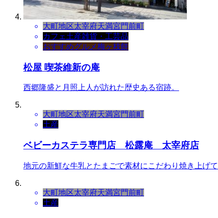
大町地区
太宰府天満宮門前町
カフェ
土産
雑貨・工芸品
おすすめグルメ
梅ヶ枝餅
松屋 喫茶維新の庵
西郷隆盛と月照上人が訪れた歴史ある宿跡。
大町地区
太宰府天満宮門前町
土産
ベビーカステラ専門店 松露庵 太宰府店
地元の新鮮な牛乳とたまごで素材にこだわり焼き上げて
大町地区
太宰府天満宮門前町
土産