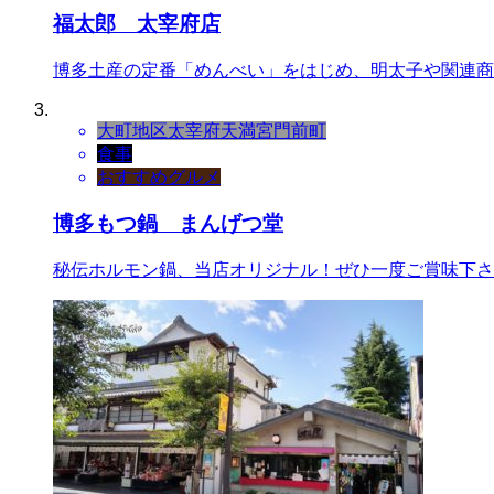
福太郎 太宰府店
博多土産の定番「めんべい」をはじめ、明太子や関連商
大町地区
太宰府天満宮門前町
食事
おすすめグルメ
博多もつ鍋 まんげつ堂
秘伝ホルモン鍋、当店オリジナル！ぜひ一度ご賞味下さ