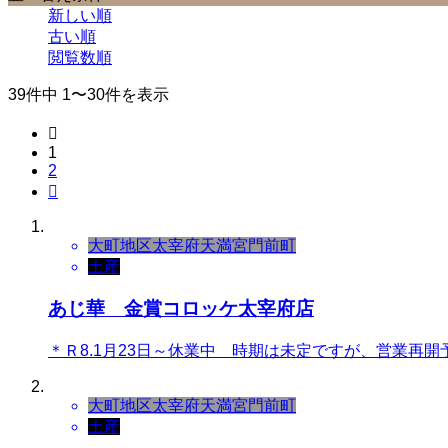
新しい順
古い順
閲覧数順
39件中 1〜30件を表示

1
2

大町地区
太宰府天満宮門前町
土産
あじ華 金賞コロッケ太宰府店
＊Ｒ8.1月23日～休業中 時期は未定ですが、営業再開
大町地区
太宰府天満宮門前町
土産