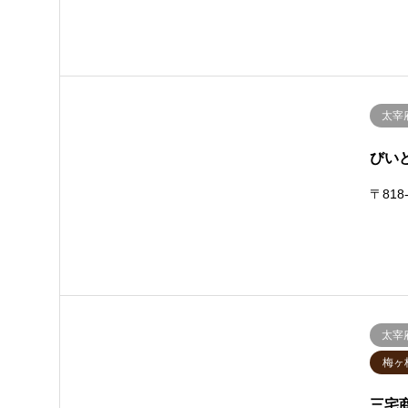
太宰
びい
〒818
太宰
梅ヶ
三宅