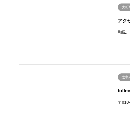
大町
アク
和風
太宰
toffe
〒818