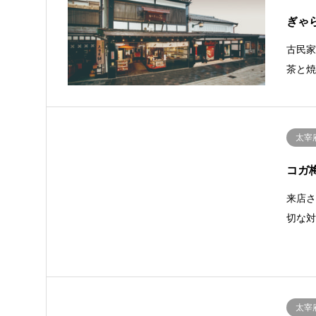
ぎゃ
古民
茶と
太宰
コガ
来店
切な
太宰