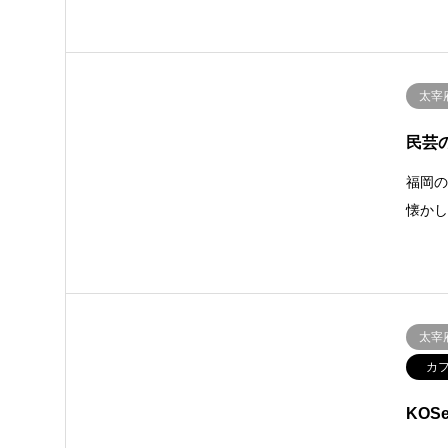
太宰
民芸
福岡
懐か
太宰
カ
KOS