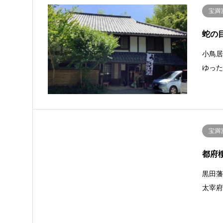
宝満
蛇の
小鳥
ゆっ
宝満
都府
黒田
太宰