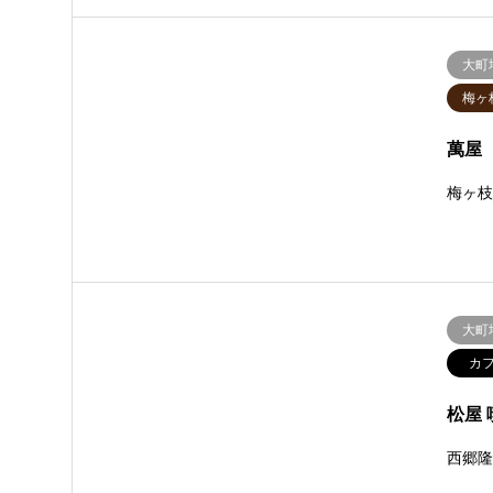
大町
梅ヶ
萬屋
梅ヶ
大町
カ
松屋
西郷