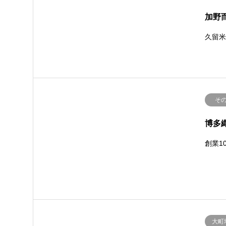
加野
久留
そ
博多
創業1
大町