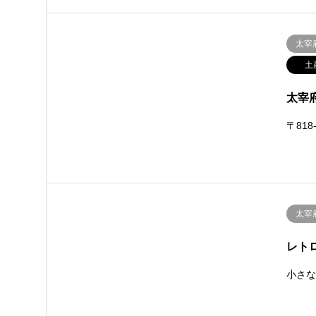
太宰
土
太宰府
〒818
太宰
レト
小さ