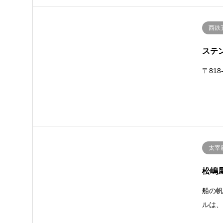
西鉄
ステ
〒818
太宰
松嶋
船の
ルは