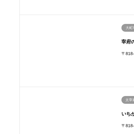
大町
宰府の飛
〒818
太宰
いちか
〒818