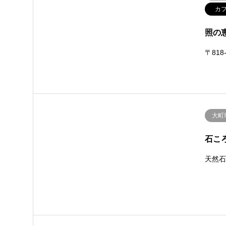
カ
照の
〒818
大町
石こ
天然