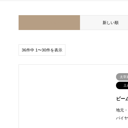
並べ替え条件
新しい順
36件中 1〜30件を表示
太宰
土
ビー
地元・
バイ