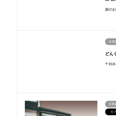
旅の
太宰
どん
〒818
太宰
カ