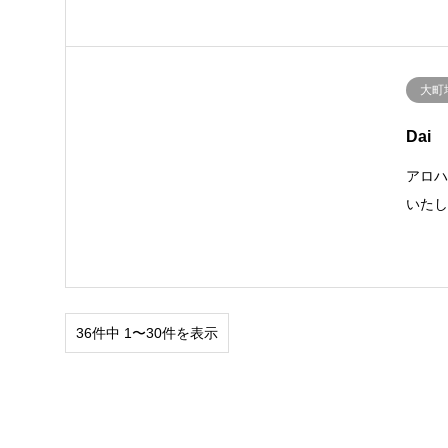
大町
Dai
アロ
いた
36件中 1〜30件を表示