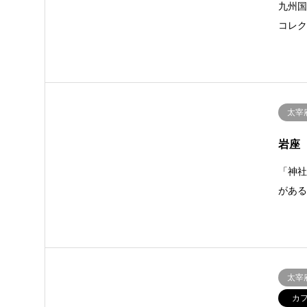
九州国
コレ
太宰
岩座
「神
があ
太宰
カ