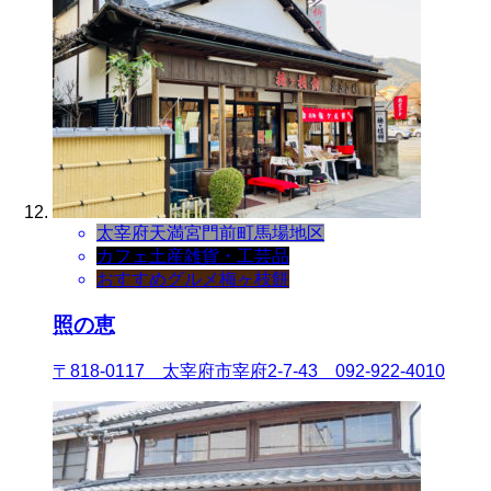
太宰府天満宮門前町
馬場地区
カフェ
土産
雑貨・工芸品
おすすめグルメ
梅ヶ枝餅
照の恵
〒818-0117 太宰府市宰府2-7-43 092-922-4010