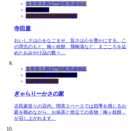
太宰府天満宮門前町
馬場地区
カフェ
土産
おすすめグルメ
梅ヶ枝餅
寺田屋
おいしさは心をなごませ、旨さは心を豊かにする。こ
の理念のもと、梅ヶ枝餅、飛梅漬など、まごころを込
めたおみやげ品の数々…
太宰府天満宮門前町
馬場地区
カフェ
土産
雑貨・工芸品
おすすめグルメ
ぎゃらりーかさの家
古民家造りの店内。喫茶スペースでは四季を感じるお
庭を眺めながら、お抹茶と焼立ての名物「梅ヶ枝餅」
が召し上がれます。