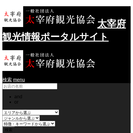
太宰府
観光情報ポータルサイト
検索
menu
and
or