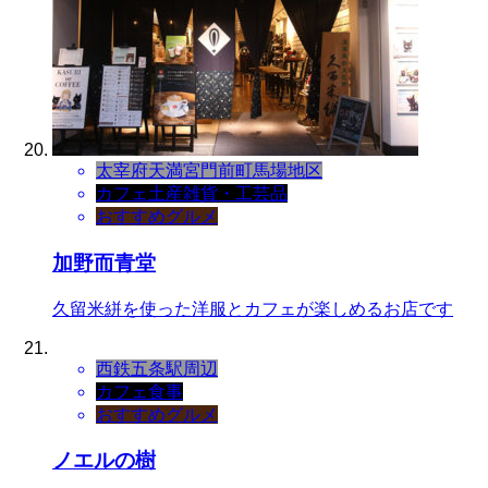
太宰府天満宮門前町
馬場地区
カフェ
土産
雑貨・工芸品
おすすめグルメ
加野而青堂
久留米絣を使った洋服とカフェが楽しめるお店です
西鉄五条駅周辺
カフェ
食事
おすすめグルメ
ノエルの樹