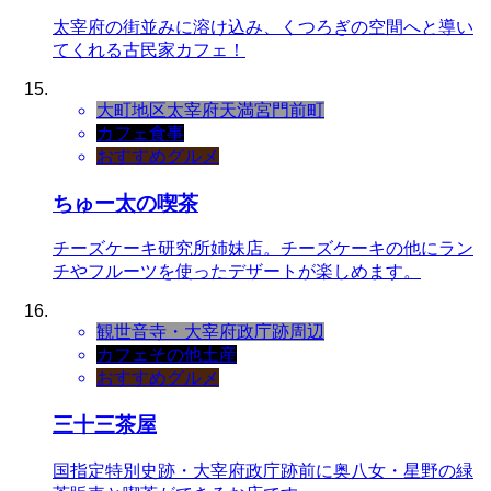
太宰府の街並みに溶け込み、くつろぎの空間へと導い
てくれる古民家カフェ！
大町地区
太宰府天満宮門前町
カフェ
食事
おすすめグルメ
ちゅー太の喫茶
チーズケーキ研究所姉妹店。チーズケーキの他にラン
チやフルーツを使ったデザートが楽しめます。
観世音寺・大宰府政庁跡周辺
カフェ
その他
土産
おすすめグルメ
三十三茶屋
国指定特別史跡・大宰府政庁跡前に奥八女・星野の緑