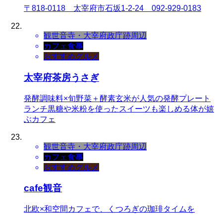
〒818-0118 太宰府市石坂1-2-24 092-929-0183
観世音寺・大宰府政庁跡周辺
カフェ
食事
おすすめグルメ
太宰府茶房うさぎ
発酵調味料×旬野菜＋酵素玄米が人気の発酵プレート
ランチ黒糖や米粉を使ったスイーツも楽しめる体が嬉
ぶカフェ
観世音寺・大宰府政庁跡周辺
カフェ
食事
おすすめグルメ
cafe観音
北欧×和空間カフェで、くつろぎの珈琲タイムを