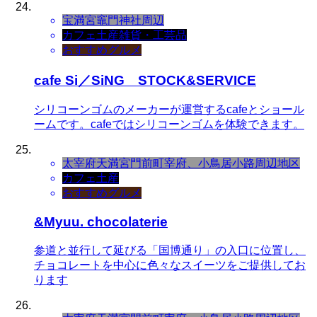
宝満宮竈門神社周辺
カフェ
土産
雑貨・工芸品
おすすめグルメ
cafe Si／SiNG STOCK&SERVICE
シリコーンゴムのメーカーが運営するcafeとショール
ームです。cafeではシリコーンゴムを体験できます。
太宰府天満宮門前町
宰府、小鳥居小路周辺地区
カフェ
土産
おすすめグルメ
&Myuu. chocolaterie
参道と並行して延びる「国博通り」の入口に位置し、
チョコレートを中心に色々なスイーツをご提供してお
ります