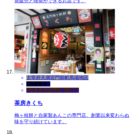
茶販売と喫茶ができるお店です。
太宰府天満宮門前町
馬場地区
カフェ
土産
おすすめグルメ
梅ヶ枝餅
茶房きくち
梅ヶ枝餅と自家製あんこの専門店。創業以来変わらぬ
味を守り続けています。