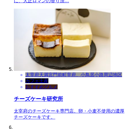
に、大正ロマンの香り漂…
太宰府天満宮門前町
宰府、小鳥居小路周辺地区
カフェ
土産
おすすめグルメ
チーズケーキ研究所
太宰府のチーズケーキ専門店。卵・小麦不使用の濃厚
チーズケーキです。