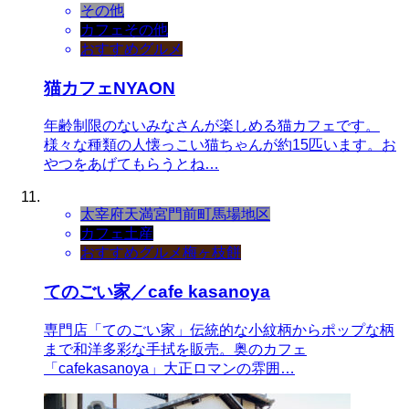
その他
カフェ
その他
おすすめグルメ
猫カフェNYAON
年齢制限のないみなさんが楽しめる猫カフェです。
様々な種類の人懐っこい猫ちゃんが約15匹います。お
やつをあげてもらうとね…
太宰府天満宮門前町
馬場地区
カフェ
土産
おすすめグルメ
梅ヶ枝餅
てのごい家／cafe kasanoya
専門店「てのごい家」伝統的な小紋柄からポップな柄
まで和洋多彩な手拭を販売。奥のカフェ
「cafekasanoya」大正ロマンの雰囲…