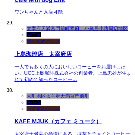
ワンちゃんと入店可能
太宰府天満宮門前町
宰府、小鳥居小路周辺地区
カフェ
おすすめグルメ
上島珈琲店 太宰府店
一人でも多くの人においしいコーヒーをお届けした
い。UCC上島珈琲株式会社の創業者、上島忠雄が生ま
れて初めて知ったコーヒー…
大町地区
太宰府天満宮門前町
カフェ
おすすめグルメ
KAFE MJUK（カフェ ミューク）
太宰府天満宮の参道にある、抹茶とチャイとコーヒー