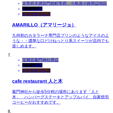
太宰府天満宮門前町
宰府、小鳥居小路周辺地区
カフェ
土産
おすすめグルメ
AMARILLO（アマリージョ）
九州初のカタラーナ専門店プリンのようなアイスのよ
うな・・濃厚な口どけねっとり系スイーツが店内でも
楽しめます。
宝満宮竈門神社周辺
カフェ
食事
おすすめグルメ
cafe restaurant 人と木
竈門神社から徒歩5分程の場所にあります「人と
木」 ハンバーグステーキとアップルパイ、自家焙煎
コーヒーがおすすめです。