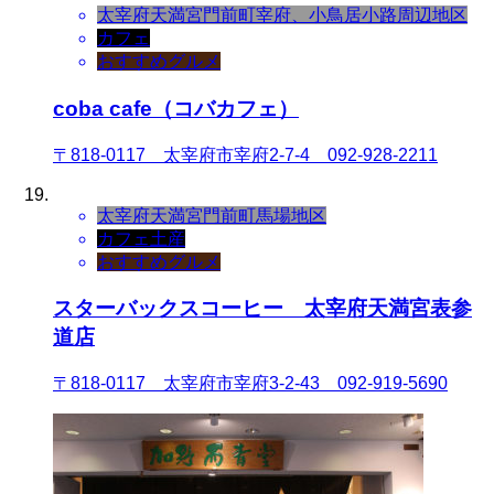
太宰府天満宮門前町
宰府、小鳥居小路周辺地区
カフェ
おすすめグルメ
coba cafe（コバカフェ）
〒818-0117 太宰府市宰府2-7-4 092-928-2211
太宰府天満宮門前町
馬場地区
カフェ
土産
おすすめグルメ
スターバックスコーヒー 太宰府天満宮表参
道店
〒818-0117 太宰府市宰府3-2-43 092-919-5690