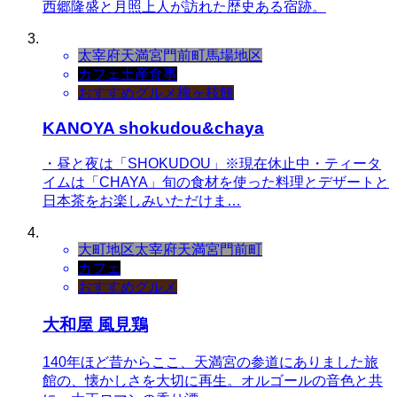
西郷隆盛と月照上人が訪れた歴史ある宿跡。
太宰府天満宮門前町
馬場地区
カフェ
土産
食事
おすすめグルメ
梅ヶ枝餅
KANOYA shokudou&chaya
・昼と夜は「SHOKUDOU」※現在休止中・ティータ
イムは「CHAYA」旬の食材を使った料理とデザートと
日本茶をお楽しみいただけま…
大町地区
太宰府天満宮門前町
カフェ
おすすめグルメ
大和屋 風見鶏
140年ほど昔からここ、天満宮の参道にありました旅
館の、懐かしさを大切に再生。オルゴールの音色と共