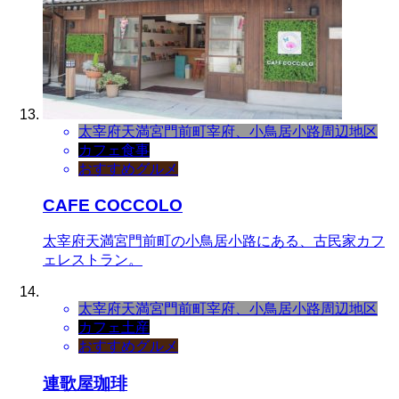
太宰府天満宮門前町
宰府、小鳥居小路周辺地区
カフェ
食事
おすすめグルメ
CAFE COCCOLO
太宰府天満宮門前町の小鳥居小路にある、古民家カフ
ェレストラン。
太宰府天満宮門前町
宰府、小鳥居小路周辺地区
カフェ
土産
おすすめグルメ
連歌屋珈琲