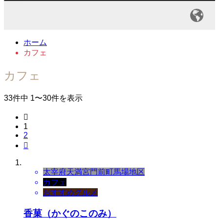
ホーム
カフェ
カフェ
33件中 1〜30件を表示

1
2

太宰府天満宮門前町
馬場地区
カフェ
おすすめグルメ
香菓（かぐのこのみ）