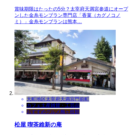
賞味期限はたったの5分？太宰府天満宮参道にオープ
ンした金糸モンブラン専門店「香菓（カグノコノ
ミ）」金糸モンブランは熊本…
大町地区
太宰府天満宮門前町
カフェ
土産
雑貨・工芸品
おすすめグルメ
梅ヶ枝餅
松屋 喫茶維新の庵