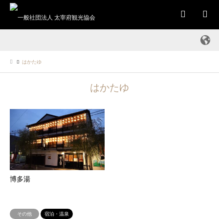
検索
はかたゆ
はかたゆ
博多湯
その他
宿泊・温泉