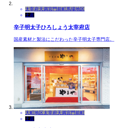
太宰府天満宮門前町
馬場地区
土産
辛子明太子ひろしょう太宰府店
国産素材と製法にこだわった辛子明太子専門店。
大町地区
太宰府天満宮門前町
土産