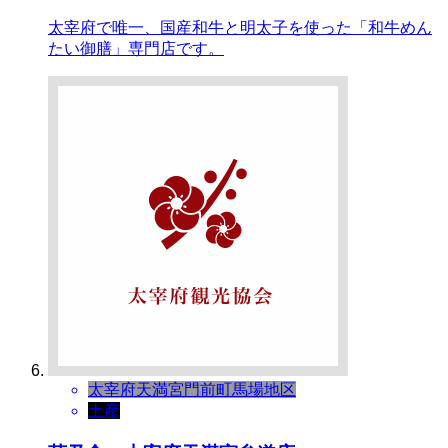
太宰府で唯一、国産和牛と明太子を使った「和牛めん
たい御膳」専門店です。
太宰府天満宮門前町
馬場地区
土産