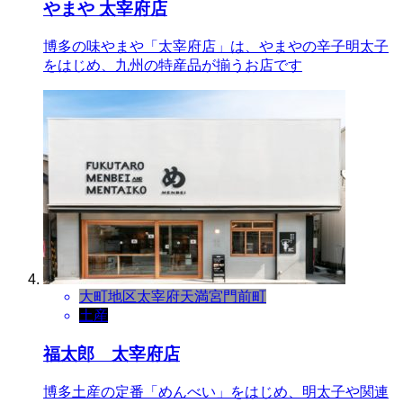
やまや 太宰府店
博多の味やまや「太宰府店」は、やまやの辛子明太子
をはじめ、九州の特産品が揃うお店です
大町地区
太宰府天満宮門前町
土産
福太郎 太宰府店
博多土産の定番「めんべい」をはじめ、明太子や関連