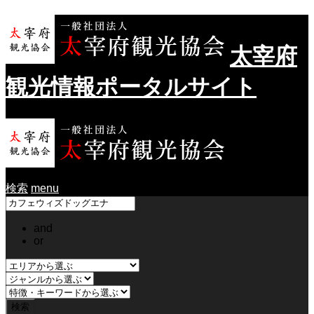
太宰府
観光情報ポータルサイト
検索
menu
and
or