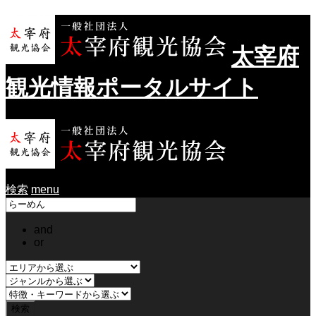
太宰府
観光情報ポータルサイト
検索
menu
and
or