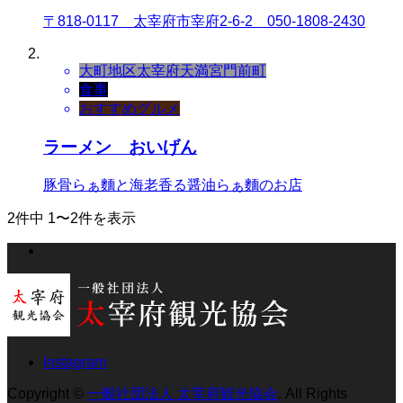
〒818-0117 太宰府市宰府2-6-2 050-1808-2430
大町地区
太宰府天満宮門前町
食事
おすすめグルメ
ラーメン おいげん
豚骨らぁ麵と海老香る醤油らぁ麵のお店
2件中 1〜2件を表示
Instagram
Copyright
©
一般社団法人 太宰府観光協会
. All Rights