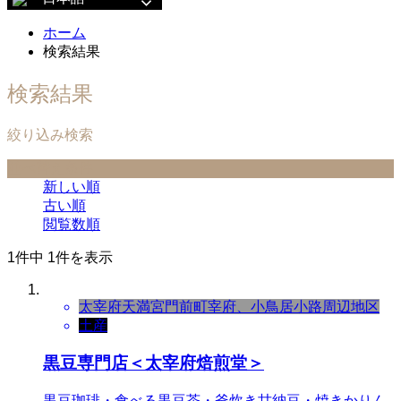
ホーム
検索結果
検索結果
絞り込み検索
並べ替え条件
新しい順
古い順
閲覧数順
1件中 1件を表示
太宰府天満宮門前町
宰府、小鳥居小路周辺地区
土産
黒豆専門店＜太宰府焙煎堂＞
黒豆珈琲・食べる黒豆茶・釜炊き甘納豆・焼きかりん